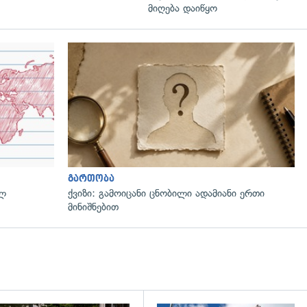
მიღება დაიწყო
გართობა
ულ
ქვიზი: გამოიცანი ცნობილი ადამიანი ერთი
მინიშნებით