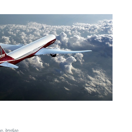
ვი
,
ბოინგი