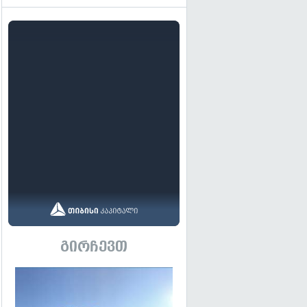
გირჩევთ
გადახედვა