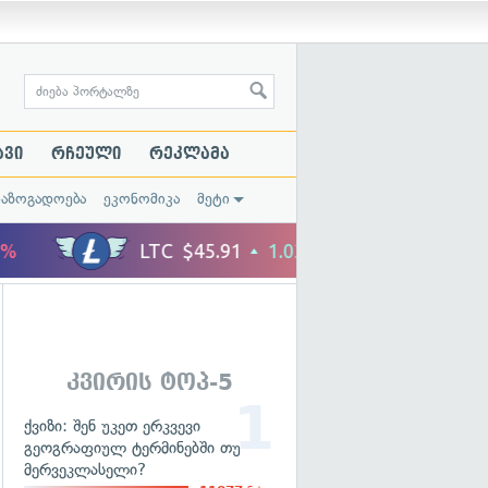
ავი
რჩეული
რეკლამა
საზოგადოება
ეკონომიკა
მეტი
კვირის ტოპ-5
ქვიზი: შენ უკეთ ერკვევი
გეოგრაფიულ ტერმინებში თუ
მერვეკლასელი?