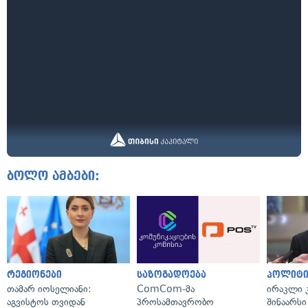
ბოლო ამბები:
რეგიონები
საზოგადოება
პოლიტი
თამარ იოსელიანი:
ComCom-მა
ირაკლი კ
აგვისტოს თვიდან
პროსამთავრობო
შინაარსი