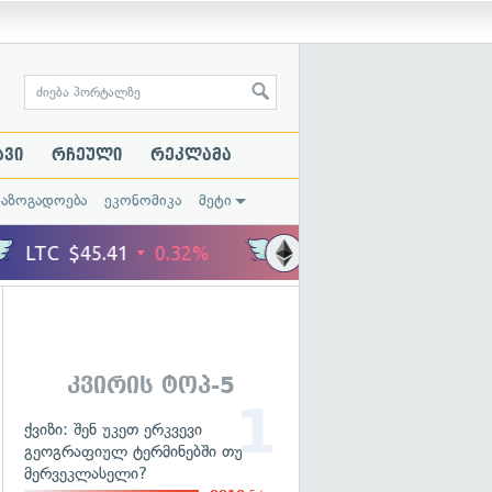
ავი
რჩეული
რეკლამა
საზოგადოება
ეკონომიკა
მეტი
კვირის ტოპ-5
ქვიზი: შენ უკეთ ერკვევი
გეოგრაფიულ ტერმინებში თუ
მერვეკლასელი?