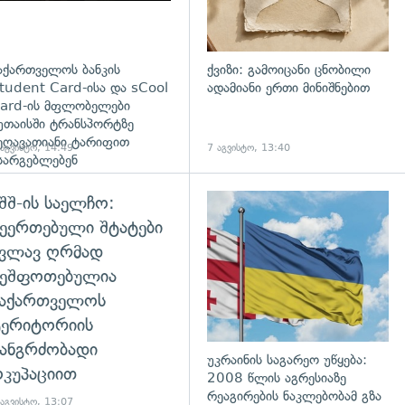
აქართველოს ბანკის
ქვიზი: გამოიცანი ცნობილი
tudent Card-ისა და sCool
ადამიანი ერთი მინიშნებით
ard-ის მფლობელები
უთაისში ტრანსპორტზე
ეღავათიანი ტარიფით
 აგვისტო, 14:49
7 აგვისტო, 13:40
სარგებლებენ
შშ-ის საელჩო:
დახედვა
ეერთებული შტატები
კვლავ ღრმად
შეშფოთებულია
საქართველოს
ტერიტორიის
ანგრძობადი
უკრაინის საგარეო უწყება:
კუპაციით
2008 წლის აგრესიაზე
რეაგირების ნაკლებობამ გზა
 აგვისტო, 13:07