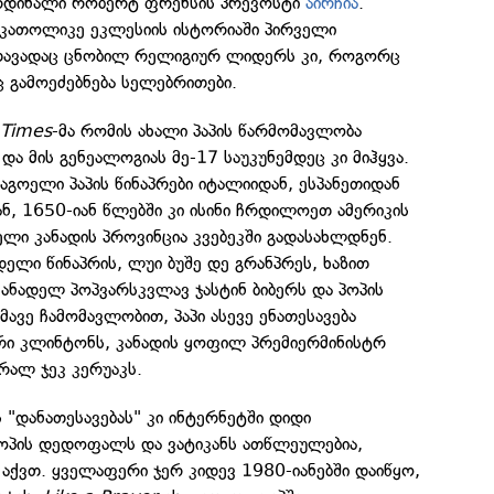
რდინალი რობერტ ფრენსის პრევოსტი
აირჩია
.
 კათოლიკე ეკლესიის ისტორიაში პირველი
ე თავადაც ცნობილ რელიგიურ ლიდერს კი, როგორც
ც გამოეძებნება სელებრითები.
 Times
-მა რომის ახალი პაპის წარმომავლობა
ა მის გენეალოგიას მე-17 საუკუნემდეც კი მიჰყვა.
გოელი პაპის წინაპრები იტალიიდან, ესპანეთიდან
ნ, 1650-იან წლებში კი ისინი ჩრდილოეთ ამერიკის
ლი კანადის პროვინცია კვებეკში გადასახლდნენ.
ლი წინაპრის, ლუი ბუშე დე გრანპრეს, ხაზით
ანადელ პოპვარსკვლავ ჯასტინ ბიბერს და პოპის
ავე ჩამომავლობით, პაპი ასევე ენათესავება
რი კლინტონს, კანადის ყოფილ პრემიერმინისტრ
რალ ჯეკ კერუაკს.
ს "დანათესავებას" კი ინტერნეტში დიდი
 პოპის დედოფალს და ვატიკანს ათწლეულებია,
აქვთ. ყველაფერი ჯერ კიდევ 1980-იანებში დაიწყო,