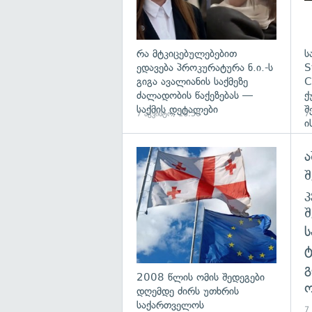
რა მტკიცებულებებით
ს
ედავება პროკურატურა ნ.ი.-ს
S
გიგა ავალიანის საქმეზე
C
ძალადობის წაქეზებას —
ქ
საქმის დეტალები
შ
7 აგვისტო, 16:50
7
ი
ა
გა
შ
გ
2008 წლის ომის შედეგები
ო
დღემდე ძირს უთხრის
საქართველოს
7