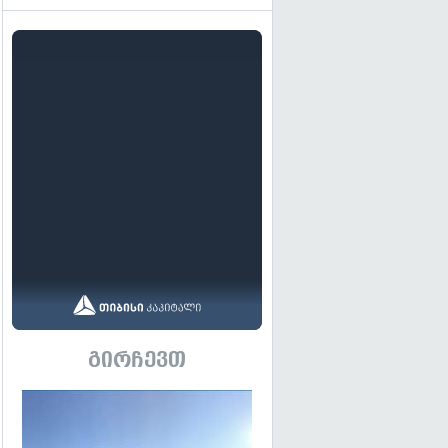
გირჩევთ
გადახედვა