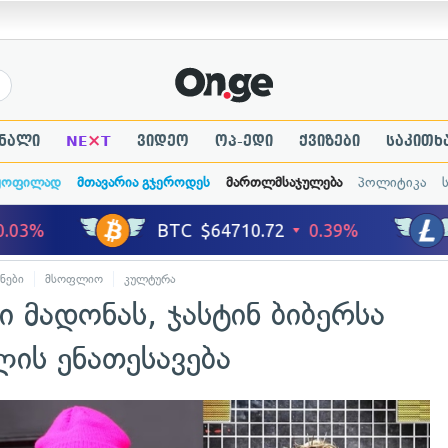
×
ნალი
NE
T
ვიდეო
ოპ-ედი
ქვიზები
საკითხ
ყოფილად
მთავარია გჯეროდეს
მართლმსაჯულება
პოლიტიკა
ნები
მსოფლიო
კულტურა
ი მადონას, ჯასტინ ბიბერსა
ის ენათესავება