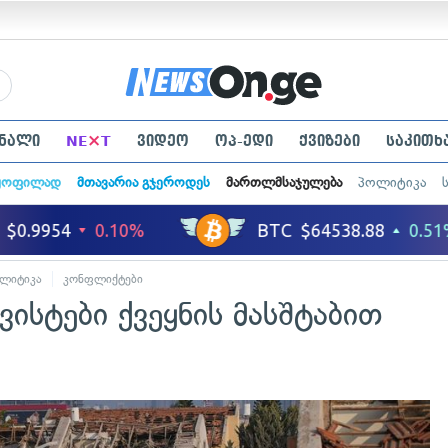
×
ნალი
NE
T
ვიდეო
ოპ-ედი
ქვიზები
საკითხ
ყოფილად
მთავარია გჯეროდეს
მართლმსაჯულება
პოლიტიკა
ლიტიკა
კონფლიქტები
ისტები ქვეყნის მასშტაბით