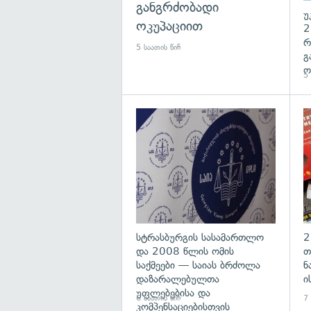
განგრძობადი
უ
ოკუპაციით
2
რ
5 საათის წინ
გ
ო
5 
გა
სტრასბურგის სასამართლო
2
და 2008 წლის ომის
თ
საქმეები — საიას ბრძოლა
ნ
დაზარალებულთა
ი
უფლებებისა და
6 საათის წინ
7 
კომპენსაციებისთვის