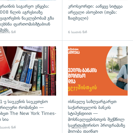
კრაინის საგარეო უწყება:
კროსვორდი: ააწყვე სიტყვა
008 წლის აგრესიაზე
არეული ასოებით (თემა:
ეაგირების ნაკლებობამ გზა
ზაფხული)
აუხსნა ფართომასშტაბიან
მებს
საათის წინ
6 საათის წინ
დახედვა
გადახედვა
1-ე საუკუნის საუკეთესო
ისწავლე საზღვარგარეთ
რილერი რომანები —
საქართველოს ბანკის
ახეთ The New York Times-
სტიპენდიით —
ს სია
მოსწავლეებისთვის შექმნილ
საერთაშორისო პროგრამაზე
საათის წინ
7 საათის წინ
მიღება დაიწყო