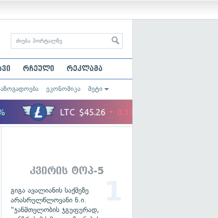
ავი
რჩეული
რეკლამა
საზოგადოება
ეკონომიკა
მეტი
კვირის ტოპ-5
გიგა ავალიანის საქმეზე
არასრულწლოვანი ნ.ი.
"ჯანმთელობის ჯგუფურად,