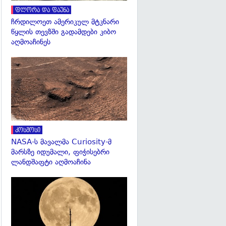
ფლორა და ფაუნა
ჩრდილოეთ ამერიკულ მტკნარი
წყლის თევზში გადამდები კიბო
აღმოაჩინეს
გადახედვა
კოსმოსი
NASA-ს მავალმა Curiosity-მ
მარსზე იდუმალი, ფიჭისებრი
ლანდშაფტი აღმოაჩინა
გადახედვა