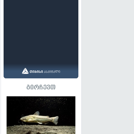
გირჩევთ
გადახედვა