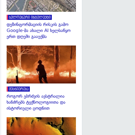
ხელოვნური ინტელექტი
დეზინფორმაციის რისკის გამო
Google-მა ახალი AI ხელსაწყო
ერთ დღეში გააუქმა
გადახედვა
მეცნიერება
როგორ ებრძვის ავსტრალია
გადახედვა
ხანძრებს ტექნოლოგიითა და
ისტორიული ცოდნით
გადახედვა