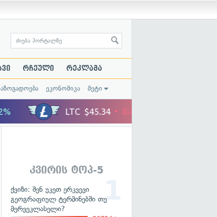
ავი
რჩეული
რეკლამა
საზოგადოება
ეკონომიკა
მეტი
კვირის ტოპ-5
ქვიზი: შენ უკეთ ერკვევი
გეოგრაფიულ ტერმინებში თუ
მერვეკლასელი?