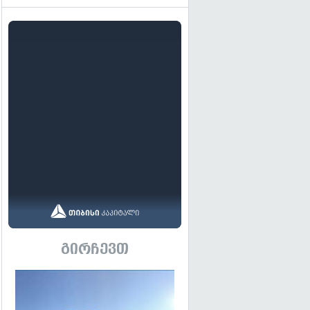
გირჩევთ
გადახედვა