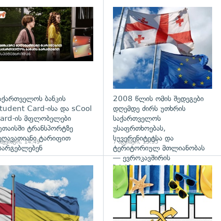
დახედვა
აქართველოს ბანკის
2008 წლის ომის შედეგები
tudent Card-ისა და sCool
დღემდე ძირს უთხრის
ard-ის მფლობელები
საქართველოს
უთაისში ტრანსპორტზე
უსაფრთხოებას,
ეღავათიანი ტარიფით
სუვერენიტეტსა და
 აგვისტო, 14:49
7 აგვისტო, 13:35
სარგებლებენ
ტერიტორიულ მთლიანობას
— ევროკავშირის
პრესპიკერის განცხადება
გადახედვა