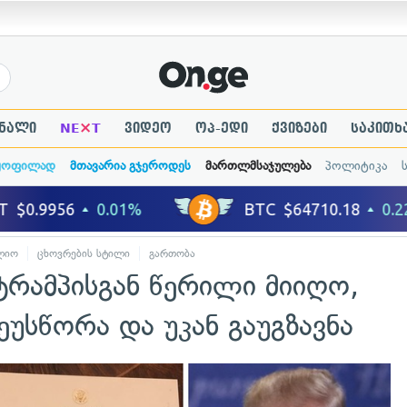
×
ნალი
NE
T
ვიდეო
ოპ-ედი
ქვიზები
საკითხ
ყოფილად
მთავარია გჯეროდეს
მართლმსაჯულება
პოლიტიკა
ლიო
ცხოვრების სტილი
გართობა
ტრამპისგან წერილი მიიღო,
უსწორა და უკან გაუგზავნა