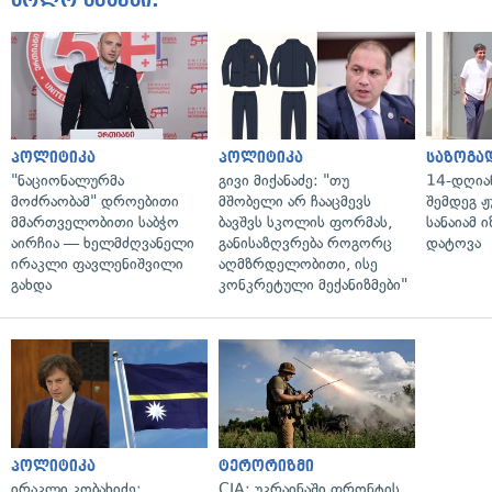
პოლიტიკა
პოლიტიკა
საზოგა
"ნაციონალურმა
გივი მიქანაძე: "თუ
14-დღია
მოძრაობამ" დროებითი
მშობელი არ ჩააცმევს
შემდეგ ჟ
მმართველობითი საბჭო
ბავშვს სკოლის ფორმას,
სანაიამ
აირჩია — ხელმძღვანელი
განისაზღვრება როგორც
დატოვა
ირაკლი ფავლენიშვილი
აღმზრდელობითი, ისე
გახდა
კონკრეტული მექანიზმები"
პოლიტიკა
ტერორიზმი
ირაკლი კობახიძე:
CIA: უკრაინაში ფრონტის