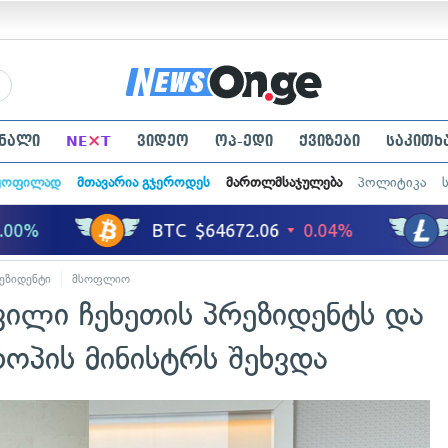
×
ნალი
NE
T
ვიდეო
ოპ-ედი
ქვიზები
საკითხ
ყოფილად
მთავარია გჯეროდეს
მართლმსაჯულება
პოლიტიკა
ეზიდენტი
მსოფლიო
ვილი ჩეხეთის პრეზიდენტს და
ოპის მინისტრს შეხვდა