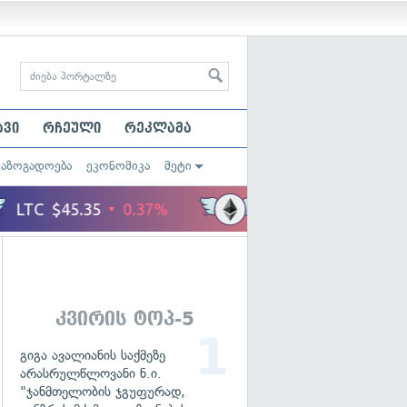
ავი
რჩეული
რეკლამა
საზოგადოება
ეკონომიკა
მეტი
კვირის ტოპ-5
გიგა ავალიანის საქმეზე
არასრულწლოვანი ნ.ი.
"ჯანმთელობის ჯგუფურად,