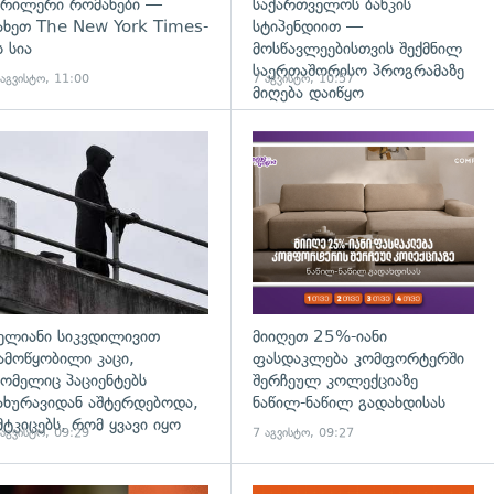
რილერი რომანები —
საქართველოს ბანკის
ახეთ The New York Times-
სტიპენდიით —
ს სია
მოსწავლეებისთვის შექმნილ
საერთაშორისო პროგრამაზე
 აგვისტო, 11:00
7 აგვისტო, 10:57
მიღება დაიწყო
დახედვა
გადახედვა
ელიანი სიკვდილივით
მიიღეთ 25%-იანი
ამოწყობილი კაცი,
ფასდაკლება კომფორტერში
ომელიც პაციენტებს
შერჩეულ კოლექციაზე
ახურავიდან აშტერდებოდა,
ნაწილ-ნაწილ გადახდისას
მტკიცებს, რომ ყვავი იყო
 აგვისტო, 09:29
7 აგვისტო, 09:27