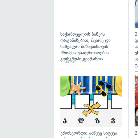
საქართველოს ბანკის
2
ორგანიზებით, მცირე და
დ
საშუალო ბიზნესისთვის
ს
შრომის უსაფრთხოების
უ
ვორკშოპი გაიმართა
ს
7 აგვისტო, 13:40
7
ტ
—
პ
გა
კროსვორდი: ააწყვე სიტყვა
2