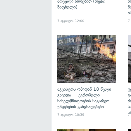
არეული ასოებით (თემა:
თ
ზაფხული)
ნ
ი
7 აგვისტო, 12:00
7
გა
აგვისტოს ომიდან 18 წელი
ც
გავიდა — ევროპული
გ
სახელმწიფოების საგარეო
რ
უწყებების განცხადებები
ს
ა
7 აგვისტო, 10:39
7