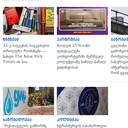
წიგნები
ეკონომიკა
საზოგა
21-ე საუკუნის საუკეთესო
მიიღეთ 25%-იანი
ცელიანი
თრილერი რომანები —
ფასდაკლება
გამოწყობ
ნახეთ The New York
კომფორტერში შერჩეულ
რომელიც
Times-ის სია
კოლექციაზე ნაწილ-ნაწილ
სახურავი
გადახდისას
აშტერდებ
რომ ყვავ
საზოგადოება
პოლიტიკა
"რუსთაველის გამზირზე
სტრასბურგის სასამართლო