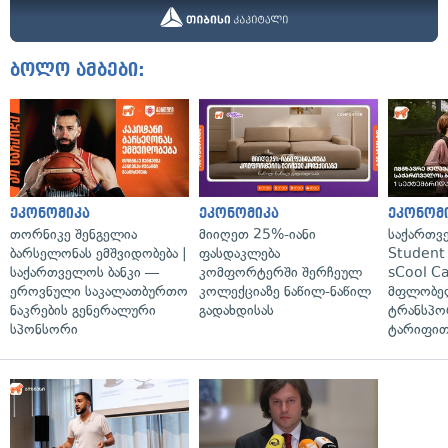
ბოლო ამბები:
ეკონომიკა
ეკონომიკა
ეკონომ
თორნიკე შენგელია
მიიღეთ 25%-იანი
საქართვ
ბარსელონას ემშვიდობება |
ფასდაკლება
Student 
საქართველოს ბანკი —
კომფორტერში შერჩეულ
sCool Ca
ეროვნული საკალათბურთო
კოლექციაზე ნაწილ-ნაწილ
მფლობელ
ნაკრების გენერალური
გადახდისას
ტრანსპო
სპონსორი
ტარიფით