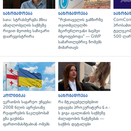
საზოგადოება
საზოგადოება
საზოგა
საია: სტრასბურგმა მზია
"რუსთაველის გამზირზე
ComCom
ამაღლობელის საქმეზე
თვითმცლელში
პროსამ
რიგით მეოთხე საჩივარი
მცირეწლოვანი ბავშვი
ტელეკომ
დაარეგისტრირა
იმყოფებოდა" — GWP
500 ლარ
სამართლებრივ ზომებს
მიმართავს
პოლიტიკა
საზოგადოება
უკრაინის საგარეო უწყება:
რა მტკიცებულებებით
2008 წლის აგრესიაზე
ედავება პროკურატურა ნ.ი.-
რეაგირების ნაკლებობამ
ს გიგა ავალიანის საქმეზე
გზა გაუხსნა
ძალადობის წაქეზებას —
ფართომასშტაბიან ომებს
საქმის დეტალები