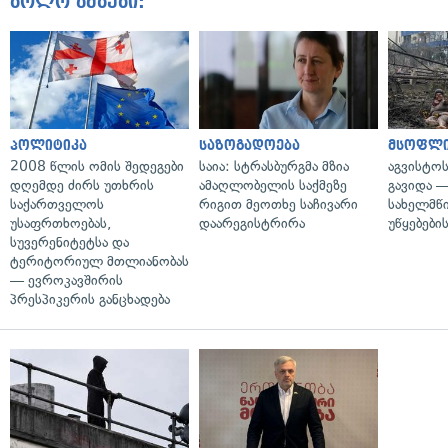
ბოლო ამბები:
პოლიტიკა
საზოგადოება
მსოფლ
2008 წლის ომის შედეგები
საია: სტრასბურგმა მზია
აგვისტო
დღემდე ძირს უთხრის
ამაღლობელის საქმეზე
გავიდა 
საქართველოს
რიგით მეოთხე საჩივარი
სახელმწ
უსაფრთხოებას,
დაარეგისტრირა
უწყებები
სუვერენიტეტსა და
ტერიტორიულ მთლიანობას
— ევროკავშირის
პრესპიკერის განცხადება