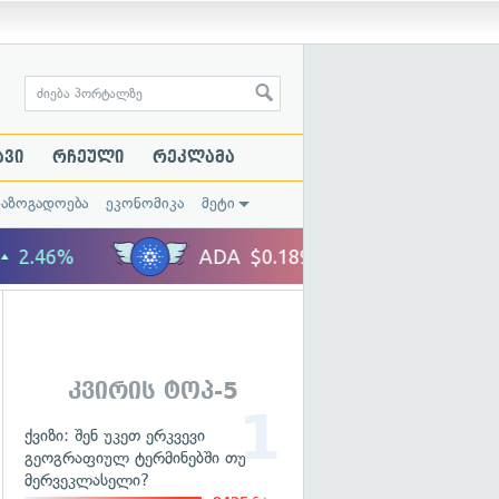
ავი
რჩეული
რეკლამა
საზოგადოება
ეკონომიკა
მეტი
კვირის ტოპ-5
ქვიზი: შენ უკეთ ერკვევი
გეოგრაფიულ ტერმინებში თუ
მერვეკლასელი?