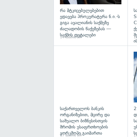
რა მტკიცებულებებით
ს
ედავება პროკურატურა ნ.ი.-ს
S
გიგა ავალიანის საქმეზე
C
ძალადობის წაქეზებას —
ქ
საქმის დეტალები
შ
14 საათის წინ
16
ი
საქართველოს ბანკის
2
ორგანიზებით, მცირე და
დ
საშუალო ბიზნესისთვის
ს
შრომის უსაფრთხოების
უ
ვორკშოპი გაიმართა
ს
17 საათის წინ
17