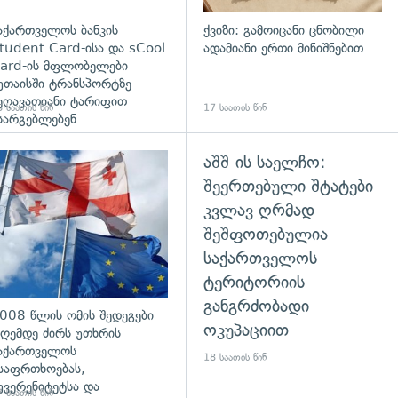
აქართველოს ბანკის
ქვიზი: გამოიცანი ცნობილი
tudent Card-ისა და sCool
ადამიანი ერთი მინიშნებით
ard-ის მფლობელები
უთაისში ტრანსპორტზე
ეღავათიანი ტარიფით
 საათის წინ
17 საათის წინ
სარგებლებენ
აშშ-ის საელჩო:
გადახედვა
შეერთებული შტატები
კვლავ ღრმად
შეშფოთებულია
საქართველოს
ტერიტორიის
განგრძობადი
008 წლის ომის შედეგები
ოკუპაციით
ღემდე ძირს უთხრის
აქართველოს
18 საათის წინ
საფრთხოებას,
უვერენიტეტსა და
 საათის წინ