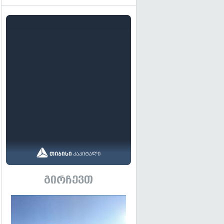
გირჩევთ
გადახედვა