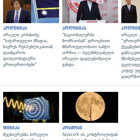
პოლიტიკა
პოლიტიკა
პოლიტი
ირაკლი კობახიძე:
"ნაციონალურმა
ირაკლი კ
"საქართველო მზადაა,
მოძრაობამ" დროებითი
"ურთიერთ
ნაურუს რესპუბლიკასთან
მმართველობითი საბჭო
ქვეყნებთ
დაამყაროს
აირჩია — ხელმძღვანელი
განსაკუ
დიპლომატიური
ირაკლი ფავლენიშვილი
მნიშვნე
ურთიერთობები"
გახდა
ყველაფე
კიდევ უ
გააღრმა
ფიზიკა
კოსმოსი
მეცნიერებმა პირველი
SpaceX-ის კონტროლიდან