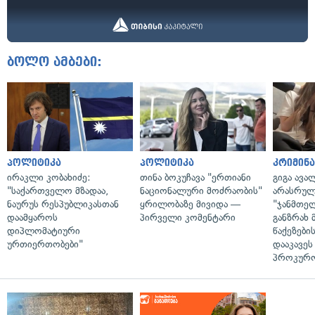
ბოლო ამბები:
პოლიტიკა
პოლიტიკა
კრიმინ
ირაკლი კობახიძე:
თინა ბოკუჩავა "ერთიანი
გიგა ავა
"საქართველო მზადაა,
ნაციონალური მოძრაობის"
არასრულ
ნაურუს რესპუბლიკასთან
ყრილობაზე მივიდა —
"ჯანმთე
დაამყაროს
პირველი კომენტარი
განზრახ 
დიპლომატიური
წაქეზები
ურთიერთობები"
დააკავეს
პროკურ