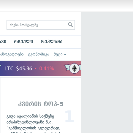
ავი
რჩეული
რეკლამა
საზოგადოება
ეკონომიკა
მეტი
კვირის ტოპ-5
გიგა ავალიანის საქმეზე
არასრულწლოვანი ნ.ი.
"ჯანმთელობის ჯგუფურად,