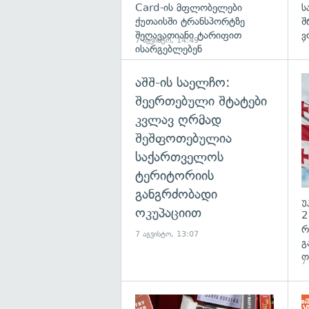
Card-ის მფლობელები
ს
ქუთაისში ტრანსპორტზე
შ
შეღავათიანი ტარიფით
ვ
7 აგვისტო, 14:49
7
ისარგებლებენ
აშშ-ის საელჩო:
შეერთებული შტატები
კვლავ ღრმად
შეშფოთებულია
საქართველოს
ტერიტორიის
განგრძობადი
უ
ოკუპაციით
2
რ
7 აგვისტო, 13:07
გ
ო
7