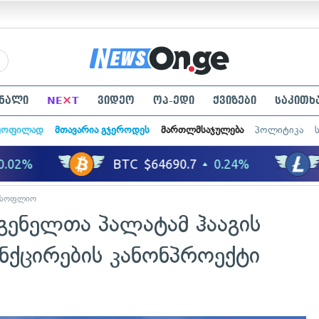
×
ნალი
NE
T
ვიდეო
ოპ-ედი
ქვიზები
საკითხ
ყოფილად
მთავარია გჯეროდეს
მართლმსაჯულება
პოლიტიკა
მსოფლიო
გენელთა პალატამ ჰააგის
ნქცირების კანონპროექტი