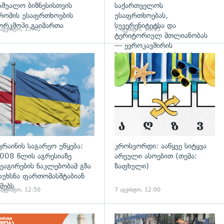
აშუალო ბიზნესისთვის
საქართველოს
რომის უსაფრთხოების
უსაფრთხოებას,
ორკშოპი გაიმართა
სუვერენიტეტსა და
 აგვისტო, 13:40
7 აგვისტო, 13:35
ტერიტორიულ მთლიანობას
— ევროკავშირის
პრესპიკერის განცხადება
გადახედვა
კრაინის საგარეო უწყება:
კროსვორდი: ააწყვე სიტყვა
008 წლის აგრესიაზე
არეული ასოებით (თემა:
ეაგირების ნაკლებობამ გზა
ზაფხული)
აუხსნა ფართომასშტაბიან
მებს
 აგვისტო, 12:50
7 აგვისტო, 12:00