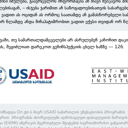
 მისი იძულება, გაავრცელოს ინფორმაცია ან თავი შეიკავოს მი
ებისაგან, – ისჯება ჯარიმით ან საზოგადოებისათვის სასარგე
 ვადით ას ოციდან ას ორმოც საათამდე ან გამასწორებელი სა
ორ წლამდე ანდა შინაპატიმრობით ვადით ექვსი თვიდან ორ წ
ევაში, თუ სამართალდამცველები არ ასრულებენ კანონით დაკ
ს, შეგიძლიათ დარეკოთ გენინსპექციის ცხელ ხაზზე — 126.
მომზადდა On.ge-ს მიერ USAID სამართლის უზენაესობის პროგრამის
ერით. პროგრამას ახორციელებს აღმოსავლეთ-დასავლეთის მართვის
ტი (EWMI) ამერიკის შეერთებული შტატების საერთაშორისო განვითარ