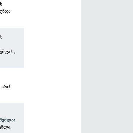
ის
 უნდა
ბს
უშლის,
 არის
შეშლა:
ეშლა,