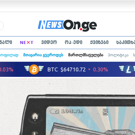
×
ნალი
NE
T
ვიდეო
ოპ-ედი
ქვიზები
საკითხ
ყოფილად
მთავარია გჯეროდეს
მართლმსაჯულება
პოლიტიკა