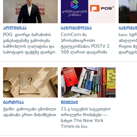
პოლიტიკა
საზოგადოება
საზოგა
POG: გიორგი ბარამიძის
ComCom-მა
საია: სტ
განცხადებაზე გამოძიება
პროსამთავრობო
ამაღლობ
სამშობლოს ღალატისა და
ტელეკომპანია POSTV 2
რიგით მ
საბოტაჟის ფაქტზე დაიწყო
500 ლარით დააჯარიმა
დაარეგი
გართობა
წიგნები
ქვიზი: გამოიცანი ცნობილი
21-ე საუკუნის საუკეთესო
ადამიანი ერთი მინიშნებით
თრილერი რომანები —
ნახეთ The New York
Times-ის სია