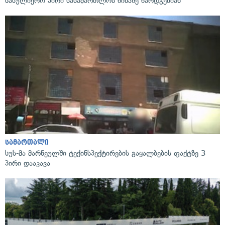
სასულიერო პირი სასამართლოს წინაშე წარდგებიან
სამართალი
სუს-მა მარნეულში ტექინსპექტირების გაყალბების ფაქტზე 3
პირი დააკავა