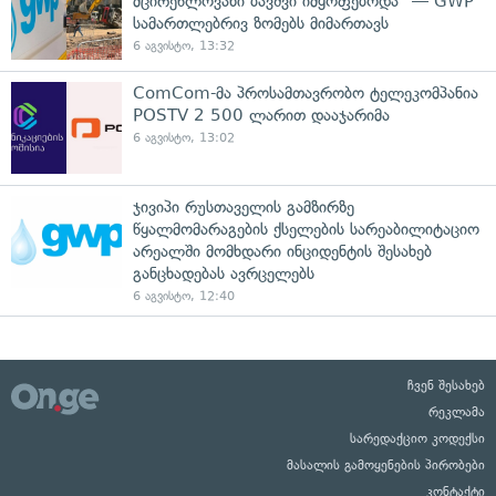
მცირეწლოვანი ბავშვი იმყოფებოდა" — GWP
სამართლებრივ ზომებს მიმართავს
6 აგვისტო, 13:32
ComCom-მა პროსამთავრობო ტელეკომპანია
POSTV 2 500 ლარით დააჯარიმა
6 აგვისტო, 13:02
ჯივიპი რუსთაველის გამზირზე
წყალმომარაგების ქსელების სარეაბილიტაციო
არეალში მომხდარი ინციდენტის შესახებ
განცხადებას ავრცელებს
6 აგვისტო, 12:40
ჩვენ შესახებ
რეკლამა
სარედაქციო კოდექსი
მასალის გამოყენების პირობები
კონტაქტი