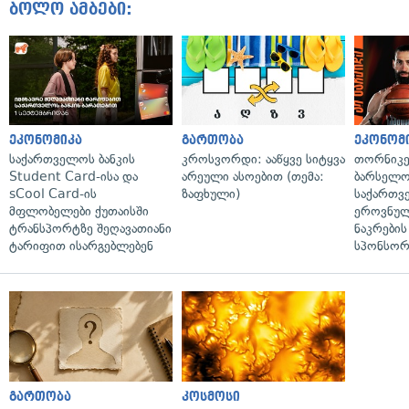
ბოლო ამბები:
ეკონომიკა
გართობა
ეკონომ
საქართველოს ბანკის
კროსვორდი: ააწყვე სიტყვა
თორნიკე
Student Card-ისა და
არეული ასოებით (თემა:
ბარსელონ
sCool Card-ის
ზაფხული)
საქართვ
მფლობელები ქუთაისში
ეროვნულ
ტრანსპორტზე შეღავათიანი
ნაკრები
ტარიფით ისარგებლებენ
სპონსორ
გართობა
კოსმოსი