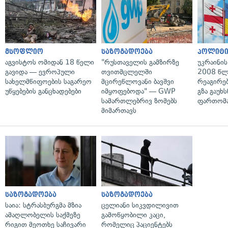
მსოფლიო
საზოგადოება
პოლიტი
აგვისტოს ომიდან 18 წელი
"რუსთაველის გამზირზე
უკრაინის
გავიდა — ევროპული
თვითმცლელში
2008 წლ
სახელმწიფოების საგარეო
მცირეწლოვანი ბავშვი
რეაგირებ
უწყებების განცხადებები
იმყოფებოდა" — GWP
გზა გაუხს
სამართლებრივ ზომებს
ფართომა
მიმართავს
საზოგადოება
საზოგადოება
საია: სტრასბურგმა მზია
ცელიანი სიკვდილივით
ამაღლობელის საქმეზე
გამოწყობილი კაცი,
რიგით მეოთხე საჩივარი
რომელიც პაციენტებს