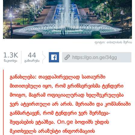
ფოტო: თბილისის მერია
1.3K
44
წაკითხვა
გაზიარება
განახლება: თავდაპირველად სათაურში
მითითებული იყო, რომ გრინსერვისმა ტენდერი
მოიგო, მაგრამ ოფიციალურად ხელშეკრულება
ჯერ ატვირთული არ არის. მერიაში და კომპანიაში
განმარტავენ, რომ ტენდერი ჯერ შერჩევა-
შეფასების ეტაპზეა. On.ge ბოდიშს უხდის
მკითხველს არაზუსტი ინფორმაციის