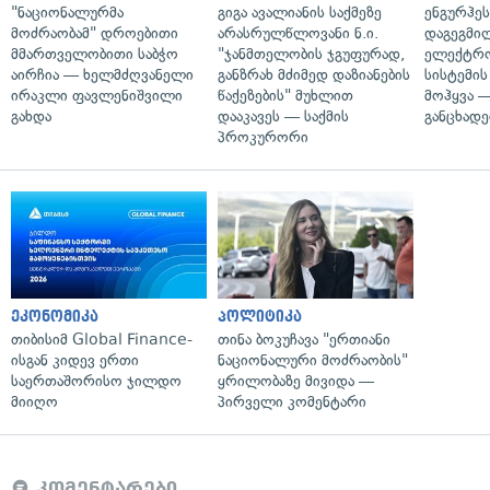
"ნაციონალურმა
გიგა ავალიანის საქმეზე
ენგურჰეს
მოძრაობამ" დროებითი
არასრულწლოვანი ნ.ი.
დაგეგმი
მმართველობითი საბჭო
"ჯანმთელობის ჯგუფურად,
ელექტრ
აირჩია — ხელმძღვანელი
განზრახ მძიმედ დაზიანების
სისტემის
ირაკლი ფავლენიშვილი
წაქეზების" მუხლით
მოჰყვა —
გახდა
დააკავეს — საქმის
განცხადე
პროკურორი
ეკონომიკა
პოლიტიკა
თიბისიმ Global Finance-
თინა ბოკუჩავა "ერთიანი
ისგან კიდევ ერთი
ნაციონალური მოძრაობის"
საერთაშორისო ჯილდო
ყრილობაზე მივიდა —
მიიღო
პირველი კომენტარი