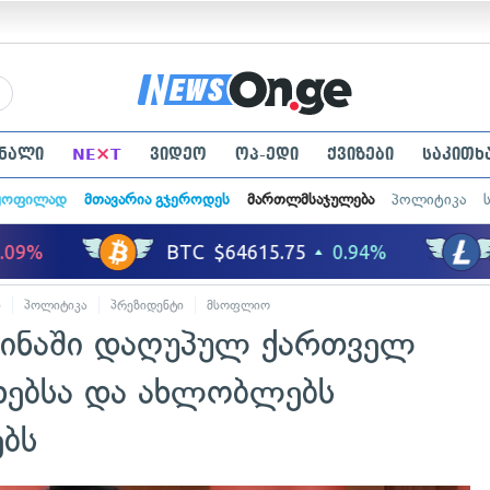
×
ნალი
NE
T
ვიდეო
ოპ-ედი
ქვიზები
საკითხ
ყოფილად
მთავარია გჯეროდეს
მართლმსაჯულება
პოლიტიკა
ი
პოლიტიკა
პრეზიდენტი
მსოფლიო
აინაში დაღუპულ ქართველ
ებსა და ახლობლებს
ებს