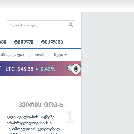
ავი
რჩეული
რეკლამა
საზოგადოება
ეკონომიკა
მეტი
კვირის ტოპ-5
გიგა ავალიანის საქმეზე
არასრულწლოვანი ნ.ი.
"ჯანმთელობის ჯგუფურად,