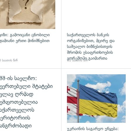
ვიზი: გამოიცანი ცნობილი
საქართველოს ბანკის
დამიანი ერთი მინიშნებით
ორგანიზებით, მცირე და
საშუალო ბიზნესისთვის
შრომის უსაფრთხოების
ვორკშოპი გაიმართა
 საათის წინ
10 საათის წინ
შშ-ის საელჩო:
დახედვა
ეერთებული შტატები
კვლავ ღრმად
შეშფოთებულია
საქართველოს
ტერიტორიის
ანგრძობადი
უკრაინის საგარეო უწყება: