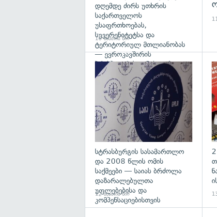
ო
დღემდე ძირს უთხრის
საქართველოს
11
უსაფრთხოებას,
სუვერენიტეტსა და
10 საათის წინ
ტერიტორიულ მთლიანობას
— ევროკავშირის
პრესპიკერის განცხადება
გა
სტრასბურგის სასამართლო
2
და 2008 წლის ომის
თ
საქმეები — საიას ბრძოლა
ნ
დაზარალებულთა
ი
უფლებებისა და
12 საათის წინ
13
კომპენსაციებისთვის