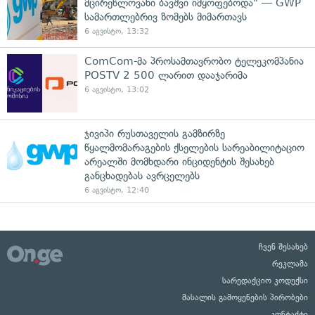
მცირეწლოვანი ბავშვი იმყოფებოდა" — GWP
სამართლებრივ ზომებს მიმართავს
6 აგვისტო, 13:32
ComCom-მა პროსამთავრობო ტელეკომპანია
POSTV 2 500 ლარით დააჯარიმა
6 აგვისტო, 13:02
ჯივიპი რუსთაველის გამზირზე
წყალმომარაგების ქსელების სარეაბილიტაციო
არეალში მომხდარი ინციდენტის შესახებ
განცხადებას ავრცელებს
6 აგვისტო, 12:40
ჩვენ შესახებ
რეკლამა
სარედაქციო კოდექსი
მასალის გამოყენების პირობები
კონტაქტი