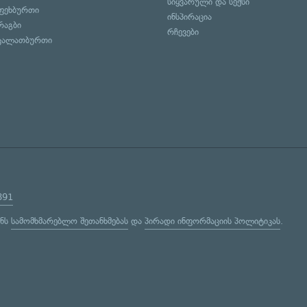
სიყვარული და სექსი
ფეხბურთი
ინსპირაცია
რაგბი
რჩევები
კალათბურთი
891
ენს
სამომხმარებლო შეთანხმებას
და
პირადი ინფორმაციის პოლიტიკას
.