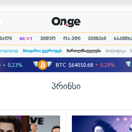
×
ნალი
NE
T
ვიდეო
ოპ-ედი
ქვიზები
საკითხ
ყოფილად
მთავარია გჯეროდეს
მართლმსაჯულება
პოლიტიკა
პრინსი
ადახედვა
გადახედვა