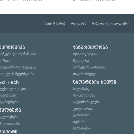
ჩვენ შესახებ
რეკლამა
სარედაქციო კოდექსი
ეკონომიკა
ჯანმრთელობა
ბანკები და ფინანსები
ფსიქოლოგია
ბიზნესი
მედიცინა
სახელმწიფო ბიუჯეტი
ბავშვების აღზრდა
სოფლის მეურნეობა
თავის მოვლა
Sci-Tech
ცხოვრების სტილი
ტექნოლოგიები
სილამაზე
ინტერნეტი
მოგზაურობა
მეცნიერება
ავტომობილები
კულინარია
კულტურა
გართობა
ხელოვნება
იუმორი
შოუ-ბიზნესი
სამსახური
სპორტი