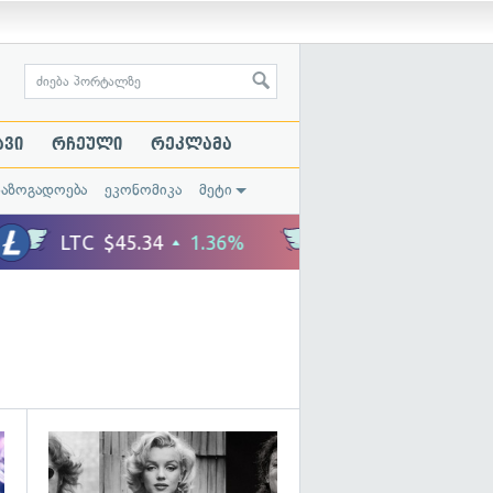
ავი
რჩეული
რეკლამა
საზოგადოება
ეკონომიკა
მეტი
გადახედვა
გადახედვა