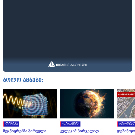
ბოლო ამბები:
ფიზიკა
დედამიწა
ხელოვნუ
მეცნიერებმა პირველი
კვლევამ პირველად
დეზინფო