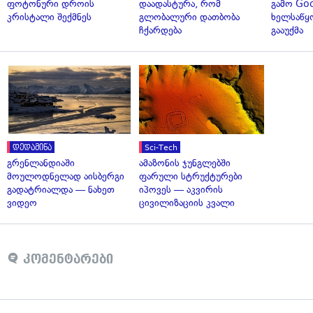
ფოტონური დროის
დაადასტურა, რომ
გამო Goo
კრისტალი შექმნეს
გლობალური დათბობა
ხელსაწყ
ჩქარდება
გააუქმა
დედამიწა
Sci-Tech
გრენლანდიაში
ამაზონის ჯუნგლებში
მოულოდნელად აისბერგი
ფარული სტრუქტურები
გადატრიალდა — ნახეთ
იპოვეს — აკვირის
ვიდეო
ცივილიზაციის კვალი
კომენტარები