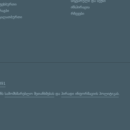
სიყვარული და სექსი
ფეხბურთი
ინსპირაცია
რაგბი
რჩევები
კალათბურთი
891
ენს
სამომხმარებლო შეთანხმებას
და
პირადი ინფორმაციის პოლიტიკას
.