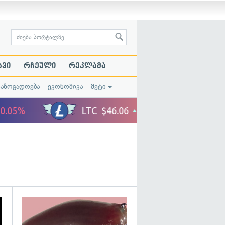
ავი
რჩეული
რეკლამა
საზოგადოება
ეკონომიკა
მეტი
გადახედვა
გადახედვა