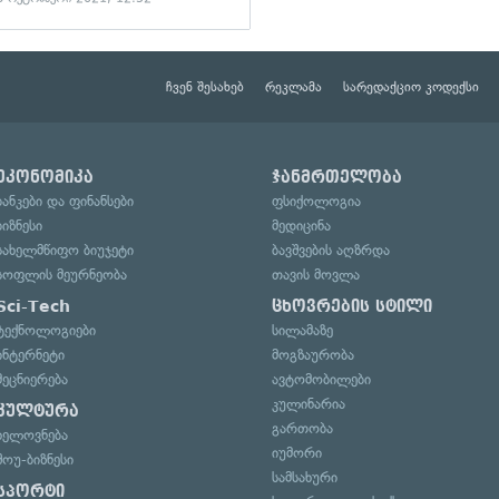
ჩვენ შესახებ
რეკლამა
სარედაქციო კოდექსი
ეკონომიკა
ჯანმრთელობა
ბანკები და ფინანსები
ფსიქოლოგია
ბიზნესი
მედიცინა
სახელმწიფო ბიუჯეტი
ბავშვების აღზრდა
სოფლის მეურნეობა
თავის მოვლა
Sci-Tech
ცხოვრების სტილი
ტექნოლოგიები
სილამაზე
ინტერნეტი
მოგზაურობა
მეცნიერება
ავტომობილები
კულინარია
კულტურა
გართობა
ხელოვნება
იუმორი
შოუ-ბიზნესი
სამსახური
სპორტი