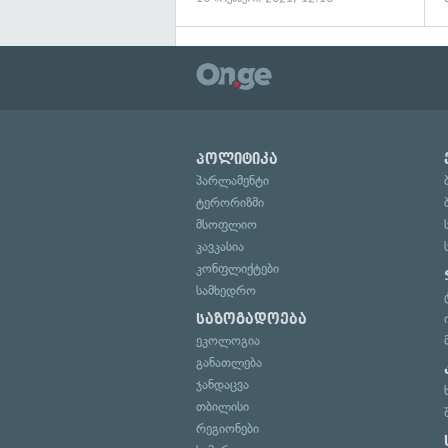
პოლიტიკა
პარლამენტი
ტერორიზმი
მსოფლიო
კავკასია
კონფლიქტები
სამხედრო
საზოგადოება
ეკოლოგია
განათლება
ჯანდაცვა
თბილისი
რეგიონები