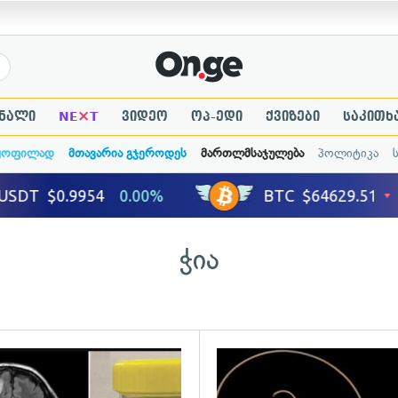
×
ნალი
NE
T
ვიდეო
ოპ-ედი
ქვიზები
საკითხ
ყოფილად
მთავარია გჯეროდეს
მართლმსაჯულება
პოლიტიკა
ჭია
ადახედვა
გადახედვა