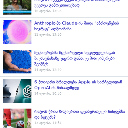
უკეთეს გამოცდილებად
16 ივლისი, 13:08
Anthropic-მა Claude-ის შიდა "აზროვნების
სივრცე" აღმოაჩინა
15 ივლისი, 12:50
მეცნიერებმა მცენარეული ნედლეულისგან
პლასტმასაზე უფრო გამძლე პოლიმერები
შექმნეს
14 ივლისი, 12:40
6 მთავარი ბრალდება Apple-ის სარჩელიდან
OpenAI-ის წინააღმდეგ
14 ივლისი, 10:50
რატომ ჭრის ზოგიერთი ფეხბურთელი წინდებსა
და ბუცებს?
13 ივლისი, 11:54