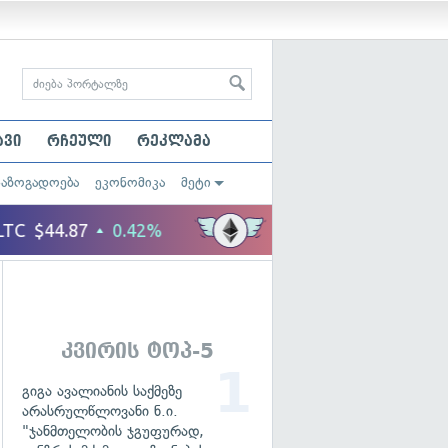
ავი
რჩეული
რეკლამა
საზოგადოება
ეკონომიკა
მეტი
კვირის ტოპ-5
გიგა ავალიანის საქმეზე
არასრულწლოვანი ნ.ი.
"ჯანმთელობის ჯგუფურად,