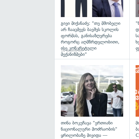
გივი მიქანაძე: "თუ მშობელი
"
არ ჩააცმევს ბავშვს სკოლის
დ
ფორმას, განისაზღვრება
ს
როგორც აღმზრდელობითი,
ხ
ისე კონკრეტული
ფ
16 საათის წინ
17
მექანიზმები"
გა
თინა ბოკუჩავა "ერთიანი
მ
ნაციონალური მოძრაობის"
ბ
ყრილობაზე მივიდა —
C