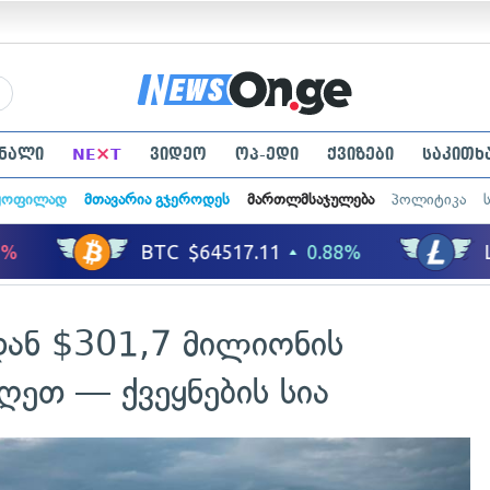
×
ნალი
NE
T
ვიდეო
ოპ-ედი
ქვიზები
საკითხ
ყოფილად
მთავარია გჯეროდეს
მართლმსაჯულება
პოლიტიკა
დან $301,7 მილიონის
ღეთ — ქვეყნების სია