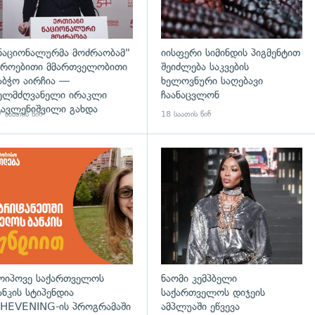
ნაციონალურმა მოძრაობამ"
იისფერი სიმინდის პიგმენტით
როებითი მმართველობითი
შეიძლება საკვების
აბჭო აირჩია —
ხელოვნური საღებავი
ელმძღვანელი ირაკლი
ჩაანაცვლონ
ავლენიშვილი გახდა
 საათის წინ
18 საათის წინ
დახედვა
ოიპოვე საქართველოს
ნაომი კემპბელი
ანკის სტიპენდია
საქართველოს დიჯეის
HEVENING-ის პროგრამაში
ამპლუაში ეწვევა