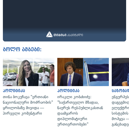
ბოლო ამბები:
პოლიტიკა
პოლიტიკა
საზოგა
თინა ბოკუჩავა "ერთიანი
ირაკლი კობახიძე:
ენგურჰეს
ნაციონალური მოძრაობის"
"საქართველო მზადაა,
დაგეგმი
ყრილობაზე მივიდა —
ნაურუს რესპუბლიკასთან
ელექტრ
პირველი კომენტარი
დაამყაროს
სისტემის
დიპლომატიური
მოჰყვა —
ურთიერთობები"
განცხადე