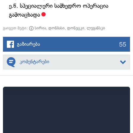
ე.წ. სპეციალური სამხედრო ოპერაცია
გამოაცხადა
გაიგეთ მეტი:
სირია
,
დონბასი
,
დონეცკი
,
ლუგანსკი
55
გაზიარება
კომენტარები