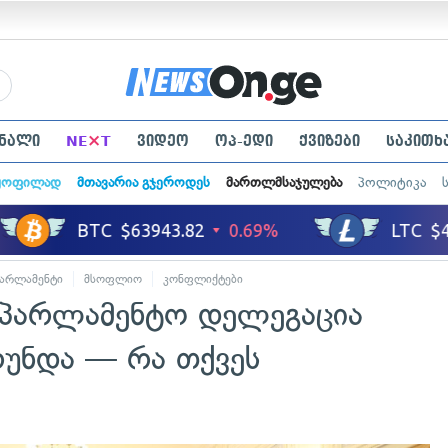
×
ნალი
NE
T
ვიდეო
ოპ-ედი
ქვიზები
საკითხ
ყოფილად
მთავარია გჯეროდეს
მართლმსაჯულება
პოლიტიკა
არლამენტი
მსოფლიო
კონფლიქტები
საერთაშორისო ურთიერთობები
აპარლამენტო დელეგაცია
რუნდა — რა თქვეს