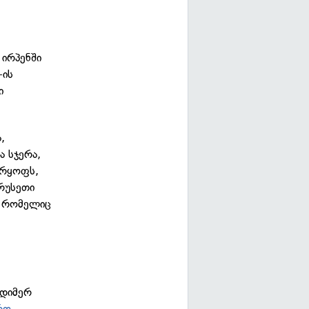
 ირპენში
-ის
ი
,
 სჯერა,
არყოფს,
რუსეთი
, რომელიც
ადიმერ
რო