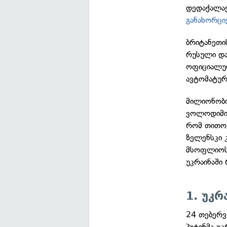
დედაქალაქ
განახორც
ბრიტანეთის
რუსული და
ოფიციალურ
ავტომატურ
მილიონობი
ვოლოდიმირ
რომ თითოე
ზელენსკი 
მსოფლიოსგ
უკრაინაში 
1. უკრ
24 თებერვ
პუტინმა უ