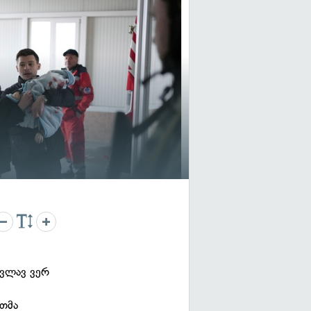
კვლავ ვერ
ეთმა