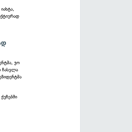
იახტა,
აქტიურად
ად
ენტმა, ჯო
ი ჩასვლა
ეზიდენტმა
 ქუჩებში