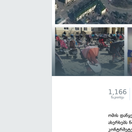
1,166
წაკითხვა
ომის დაწყ
ახერხებს 
კონტრშეტე