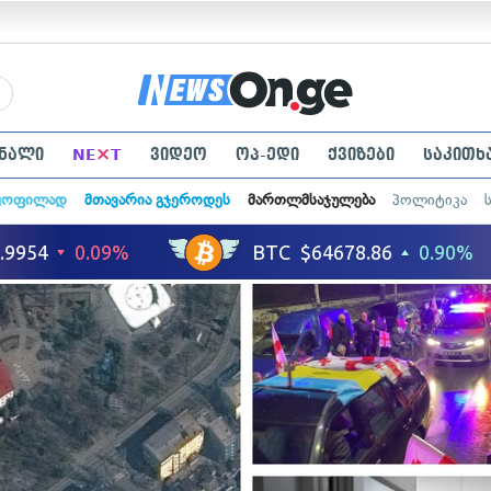
×
ნალი
NE
T
ვიდეო
ოპ-ედი
ქვიზები
საკითხ
ყოფილად
მთავარია გჯეროდეს
მართლმსაჯულება
პოლიტიკა