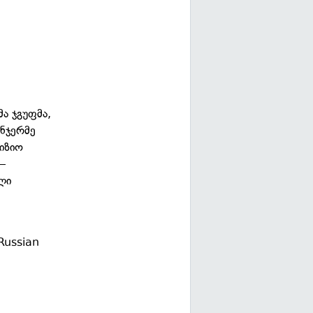
ა ჯგუფმა,
ენჯერმე
იზიო
 —
ლი
 Russian