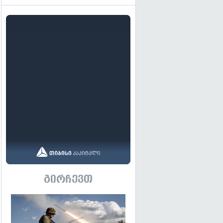
გირჩევთ
გადახედვა