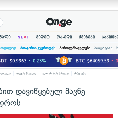
×
ნალი
NE
T
ვიდეო
ოპ-ედი
ქვიზები
საკითხ
ყოფილად
მთავარია გჯეროდეს
მართლმსაჯულება
პოლიტიკა
ოლოგია
თავის მოვლა
ცხოვრების სტილი
რჩევები
ბით დავიწყებულ მავნე
 დროს