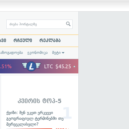
ავი
რჩეული
რეკლამა
საზოგადოება
ეკონომიკა
მეტი
კვირის ტოპ-5
ქვიზი: შენ უკეთ ერკვევი
გეოგრაფიულ ტერმინებში თუ
მერვეკლასელი?