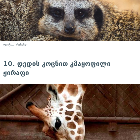
ფოტო: Vetster
10. დედის კოცნით კმაყოფილი
ჟირაფი