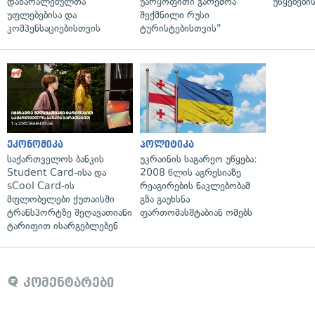
დაზარალებულთა
უარყოფითი გარემოა
უწყებები
უფლებებისა და
შექმნილი რუსი
კომპენსაციებისთვის
ტურისტებისთვის"
ეკონომიკა
პოლიტიკა
საქართველოს ბანკის
უკრაინის საგარეო უწყება:
Student Card-ისა და
2008 წლის აგრესიაზე
sCool Card-ის
რეაგირების ნაკლებობამ
მფლობელები ქუთაისში
გზა გაუხსნა
ტრანსპორტზე შეღავათიანი
ფართომასშტაბიან ომებს
ტარიფით ისარგებლებენ
კომენტარები