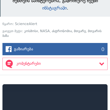
შენთვის საინტერესოა, გამოიწერე ჩვენი
ინსტაგრამი
.
წყარო:
ScienceAlert
გაიგეთ მეტი:
კოსმოსი
,
NASA
,
ასტრონომია
,
მთვარე
,
მთვარის
ბაზა
0
გაზიარება
კომენტარები