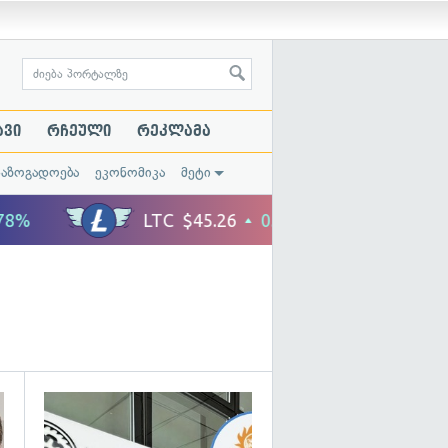
ავი
რჩეული
რეკლამა
საზოგადოება
ეკონომიკა
მეტი
გადახედვა
გადახედვა