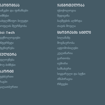
ეკონომიკა
ჯანმრთელობა
ბანკები და ფინანსები
ფსიქოლოგია
ბიზნესი
მედიცინა
სახელმწიფო ბიუჯეტი
ბავშვების აღზრდა
სოფლის მეურნეობა
თავის მოვლა
Sci-Tech
ცხოვრების სტილი
ტექნოლოგიები
სილამაზე
ინტერნეტი
მოგზაურობა
მეცნიერება
ავტომობილები
კულინარია
კულტურა
გართობა
ხელოვნება
იუმორი
შოუ-ბიზნესი
სამსახური
სპორტი
სიყვარული და სექსი
ფეხბურთი
ინსპირაცია
რაგბი
რჩევები
კალათბურთი