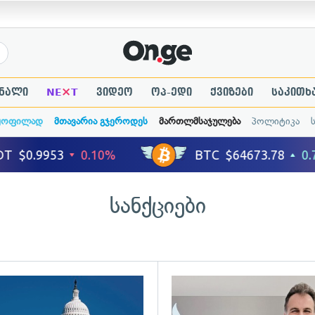
×
ნალი
NE
T
ვიდეო
ოპ-ედი
ქვიზები
საკითხ
ყოფილად
მთავარია გჯეროდეს
მართლმსაჯულება
პოლიტიკა
სანქციები
ადახედვა
გადახედვა