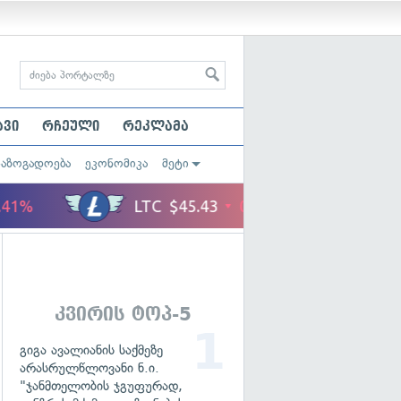
ავი
რჩეული
რეკლამა
საზოგადოება
ეკონომიკა
მეტი
კვირის ტოპ-5
გიგა ავალიანის საქმეზე
არასრულწლოვანი ნ.ი.
"ჯანმთელობის ჯგუფურად,