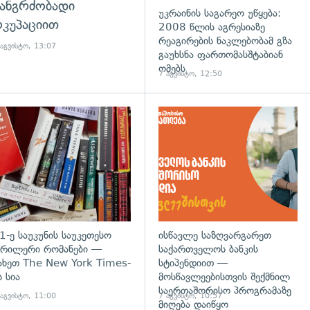
ანგრძობადი
უკრაინის საგარეო უწყება:
კუპაციით
2008 წლის აგრესიაზე
რეაგირების ნაკლებობამ გზა
 აგვისტო, 13:07
გაუხსნა ფართომასშტაბიან
ომებს
7 აგვისტო, 12:50
დახედვა
გადახედვა
1-ე საუკუნის საუკეთესო
ისწავლე საზღვარგარეთ
რილერი რომანები —
საქართველოს ბანკის
ახეთ The New York Times-
სტიპენდიით —
ს სია
მოსწავლეებისთვის შექმნილ
საერთაშორისო პროგრამაზე
 აგვისტო, 11:00
7 აგვისტო, 10:57
მიღება დაიწყო