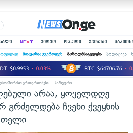
×
ნალი
NE
T
ვიდეო
ოპ-ედი
ქვიზები
საკითხ
ყოფილად
მთავარია გჯეროდეს
მართლმსაჯულება
პოლიტიკა
აერთაშორისო ურთიერთობები
სამხედრო
ებული არაა, ყოველდღე
 გრძელდება ჩვენი ქვეყნის
ეთელი