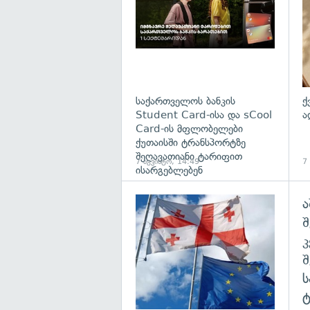
საქართველოს ბანკის
ქ
Student Card-ისა და sCool
ა
Card-ის მფლობელები
ქუთაისში ტრანსპორტზე
შეღავათიანი ტარიფით
7 აგვისტო, 14:49
7
ისარგებლებენ
ა
გა
შ