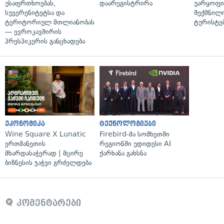
უსაფრთხოებას,
დაარეგისტრირა
უარყოფი
სუვერენიტეტსა და
შექმნილ
ტერიტორიულ მთლიანობას
ტურისტე
— ევროკავშირის
პრესპიკერის განცხადება
ეკონომიკა
ტექნოლოგიები
Wine Square X Lunatic
Firebird-მა სომხეთში
ერთმანეთის
რეგიონში უდიდესი AI
მხარდასაჭერად | მცირე
ქარხანა გახსნა
ბიზნესის ჯაჭვი გრძელდება
კომენტარები