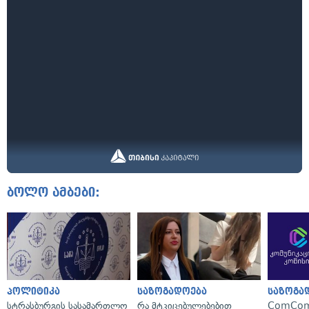
ბოლო ამბები:
პოლიტიკა
საზოგადოება
საზოგა
სტრასბურგის სასამართლო
რა მტკიცებულებებით
ComCom