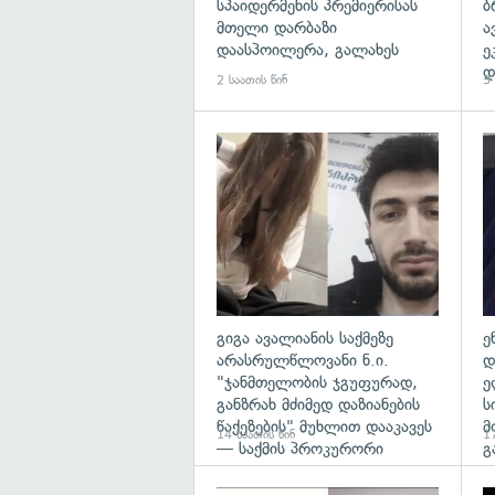
სპაიდერმენის პრემიერისას
ბ
მთელი დარბაზი
ა
დაასპოილერა, გალახეს
ე
დ
2 საათის წინ
3 
გა
გიგა ავალიანის საქმეზე
ე
არასრულწლოვანი ნ.ი.
დ
"ჯანმთელობის ჯგუფურად,
ე
განზრახ მძიმედ დაზიანების
ს
წაქეზების" მუხლით დააკავეს
მ
14 საათის წინ
17
— საქმის პროკურორი
გ