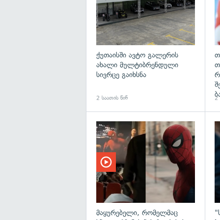
ქუთაისში ავტო გალერის
თ
ახალი მულტიბრენდული
თ
სივრცე გაიხსნა
რ
შ
ბ
2 საათის წინ
2 
მაყურებელი, რომელმაც
"