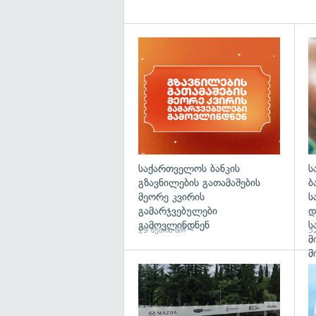
საქართველოს ბანკის
ს
გზავნილების გათამაშების
ბ
მეორე კვირის
ს
გამარჯვებულები
დ
გამოვლინდნენ
ს
29 წუთის წინ
32
მ
მ