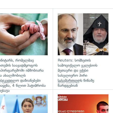
გადახედვა
ანიტარს, რომელმაც
Reuters: სომხეთის
ათუმის საავადმყოფოს
სამოციქულო ეკლესიის
აპირფარეშოში იმშობიარა
მეთაური და ექვსი
ა ახალშობილს
სასულიერო პირი
ასიკვდილო დაზიანებები
სასამართლოს წინაშე
 წუთის წინ
ერთი საათის წინ
იაყენა, 4 წლით პატიმრობა
წარდგებიან
იესაჯა
გადახედვა