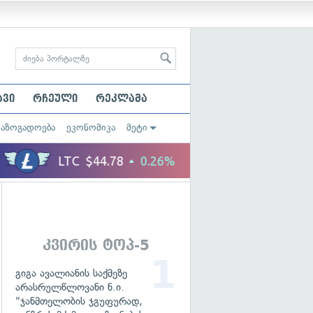
ავი
რჩეული
რეკლამა
საზოგადოება
ეკონომიკა
მეტი
კვირის ტოპ-5
გიგა ავალიანის საქმეზე
არასრულწლოვანი ნ.ი.
"ჯანმთელობის ჯგუფურად,