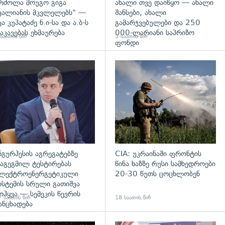
რძოლა მოუგო გიგა
ახალი თვე დაიწყო — ახალი
ვალიანის მკვლელებს" —
შანსები, ახალი
კა კუპატაძე ნ.ი-სა და ა.ბ-ს
გამარჯვებულები და 250
აკავებას ეხმაურება
000-ლარიანი საპრიზო
საათის წინ
3 საათის წინ
ფონდი
დახედვა
გადახედვა
ნგურჰესის აგრეგატებზე
CIA: უკრაინაში ფრონტის
აგეგმილ ტესტირებას
წინა ხაზზე რუსი სამხედროები
ლექტროენერგეტიკული
20-30 წუთს ცოცხლობენ
ისტემის სრული გათიშვა
ოჰყვა — სემეკის წევრის
 საათის წინ
18 საათის წინ
ანცხადება