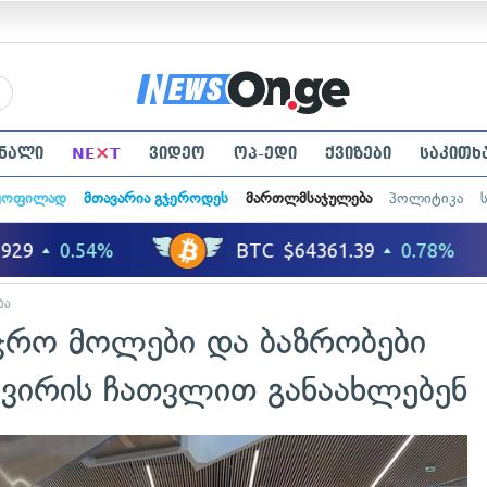
×
ნალი
NE
T
ვიდეო
ოპ-ედი
ქვიზები
საკითხ
ყოფილად
მთავარია გჯეროდეს
მართლმსაჯულება
პოლიტიკა
ბა
აჭრო მოლები და ბაზრობები
კვირის ჩათვლით განაახლებენ