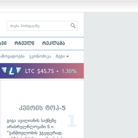
ავი
რჩეული
რეკლამა
საზოგადოება
ეკონომიკა
მეტი
კვირის ტოპ-5
გიგა ავალიანის საქმეზე
არასრულწლოვანი ნ.ი.
"ჯანმთელობის ჯგუფურად,