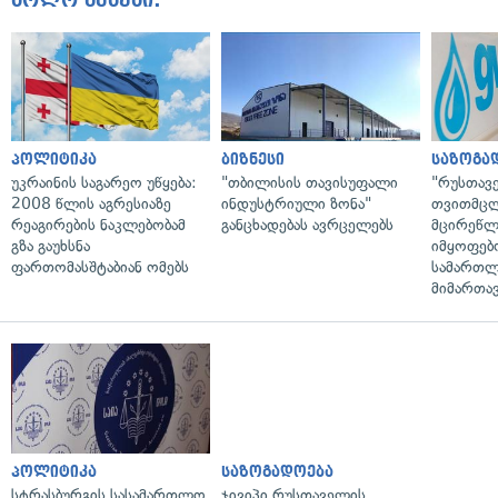
ბოლო ამბები:
პოლიტიკა
ბიზნესი
საზოგა
უკრაინის საგარეო უწყება:
"თბილისის თავისუფალი
"რუსთავ
2008 წლის აგრესიაზე
ინდუსტრიული ზონა"
თვითმც
რეაგირების ნაკლებობამ
განცხადებას ავრცელებს
მცირეწლ
გზა გაუხსნა
იმყოფებ
ფართომასშტაბიან ომებს
სამართლ
მიმართა
პოლიტიკა
საზოგადოება
სტრასბურგის სასამართლო
ჯივიპი რუსთაველის