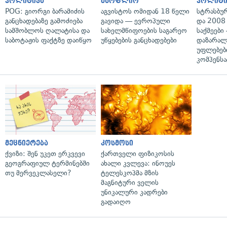
პოლიტიკა
მსოფლიო
პოლიტი
POG: გიორგი ბარამიძის
აგვისტოს ომიდან 18 წელი
სტრასბუ
განცხადებაზე გამოძიება
გავიდა — ევროპული
და 2008
სამშობლოს ღალატისა და
სახელმწიფოების საგარეო
საქმეები
საბოტაჟის ფაქტზე დაიწყო
უწყებების განცხადებები
დაზარა
უფლებებ
კომპენსა
მეცნიერება
კოსმოსი
ქვიზი: შენ უკეთ ერკვევი
ქართველი ფიზიკოსის
გეოგრაფიულ ტერმინებში
ახალი კვლევა: ინოუეს
თუ მერვეკლასელი?
ტელესკოპმა მზის
მაგნიტური ველის
უნიკალური კადრები
გადაიღო