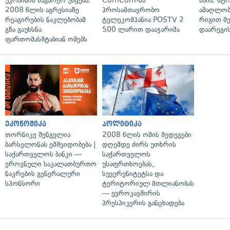
უკრაინის საგარეო უწყება:
ComCom-მა
საია: სტ
2008 წლის აგრესიაზე
პროსამთავრობო
ამაღლობ
რეაგირების ნაკლებობამ
ტელეკომპანია POSTV 2
რიგით მ
გზა გაუხსნა
500 ლარით დააჯარიმა
დაარეგი
ფართომასშტაბიან ომებს
ეკონომიკა
პოლიტიკა
თორნიკე შენგელია
2008 წლის ომის შედეგები
ბარსელონას ემშვიდობება |
დღემდე ძირს უთხრის
საქართველოს ბანკი —
საქართველოს
ეროვნული საკალათბურთო
უსაფრთხოებას,
ნაკრების გენერალური
სუვერენიტეტსა და
სპონსორი
ტერიტორიულ მთლიანობას
— ევროკავშირის
პრესპიკერის განცხადება