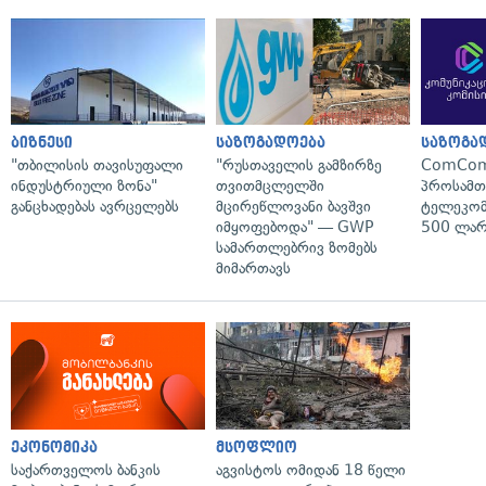
ბიზნესი
საზოგადოება
საზოგა
"თბილისის თავისუფალი
"რუსთაველის გამზირზე
ComCom
ინდუსტრიული ზონა"
თვითმცლელში
პროსამ
განცხადებას ავრცელებს
მცირეწლოვანი ბავშვი
ტელეკომ
იმყოფებოდა" — GWP
500 ლარ
სამართლებრივ ზომებს
მიმართავს
ეკონომიკა
მსოფლიო
საქართველოს ბანკის
აგვისტოს ომიდან 18 წელი