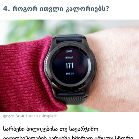
4. როგორ ითვლი კალორიებს?
ფოტო: Artur Łuczka / Unsplash
სარბენი ბილიკებისა თუ სავარჯიშო
ველოსიპედების ეკრანზე ხშირად არცთუ სწორი