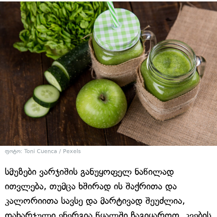
ფოტო: Toni Cuenca / Pexels
სმუზები ვარჯიშის განუყოფელ ნაწილად
ითვლება, თუმცა ხშირად ის შაქრითა და
კალორიითა სავსე და მარტივად შეუძლია,
დახარჯული ენერგია წყალში ჩაგიყაროთ. კვების