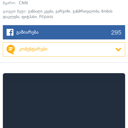
წყარო:
CNN
გაიგეთ მეტი:
ჯანსაღი კვება
,
ვარჯიში
,
ჯანმრთელობა
,
წონის
დაკლება
,
ფიტპასი
,
Fitpass
295
გაზიარება
კომენტარები