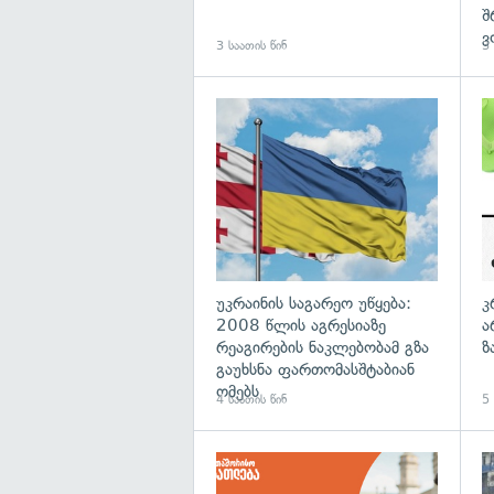
შ
ვ
3 საათის წინ
3 
გა
უკრაინის საგარეო უწყება:
კ
2008 წლის აგრესიაზე
ა
რეაგირების ნაკლებობამ გზა
ზ
გაუხსნა ფართომასშტაბიან
ომებს
4 საათის წინ
5 