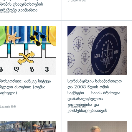
3 საათის წინ
რომის უსაფრთხოების
ორკშოპი გაიმართა
საათის წინ
დახედვა
გადახედვა
როსვორდი: ააწყვე სიტყვა
სტრასბურგის სასამართლო
რეული ასოებით (თემა:
და 2008 წლის ომის
აფხული)
საქმეები — საიას ბრძოლა
დაზარალებულთა
უფლებებისა და
საათის წინ
5 საათის წინ
კომპენსაციებისთვის
გადახედვა