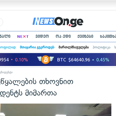
×
ნალი
NE
T
ვიდეო
ოპ-ედი
ქვიზები
საკითხ
ყოფილად
მთავარია გჯეროდეს
მართლმსაჯულება
პოლიტიკა
ეზიდენტი
ეწყალების თხოვნით
იდენტს მიმართა