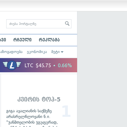
ავი
რჩეული
რეკლამა
საზოგადოება
ეკონომიკა
მეტი
კვირის ტოპ-5
გიგა ავალიანის საქმეზე
არასრულწლოვანი ნ.ი.
"ჯანმთელობის ჯგუფურად,