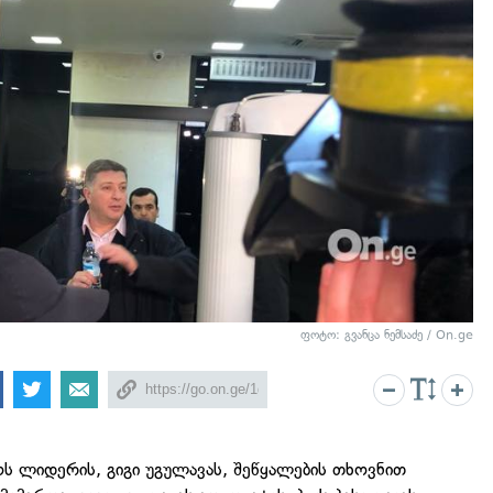
ფოტო: გვანცა ნემსაძე / On.ge
 ლიდერის, გიგი უგულავას, შეწყალების თხოვნით