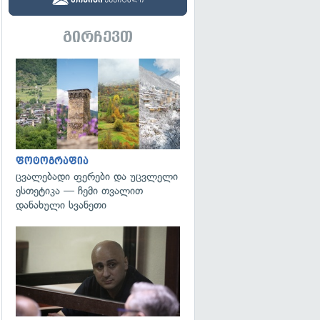
გირჩევთ
გადახედვა
ფოტოგრაფია
ცვალებადი ფერები და უცვლელი
ესთეტიკა — ჩემი თვალით
დანახული სვანეთი
გადახედვა