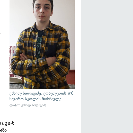
ო
ვასილ სილაგაძე, ქობულეთის #6
საჯარო სკოლის მოსწავლე
ფოტო: ვასილ სილაგაძე
დ
On.ge-ს
ორა