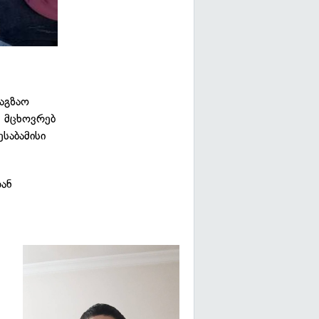
საგზაო
ქ მცხოვრებ
საბამისი
თან