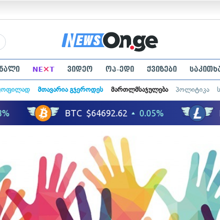
×
ნალი
NE
T
ვიდეო
ოპ-ედი
ქვიზები
საკითხ
ყოფილად
მთავარია გჯეროდეს
მართლმსაჯულება
პოლიტიკა