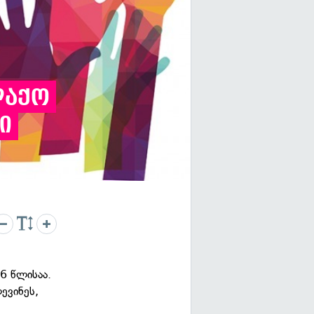
ლაქო
ი
6 წლისაა.
ევინეს,