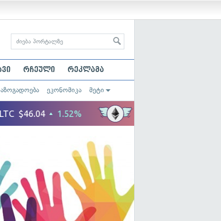
ავი
რჩეული
რეკლამა
საზოგადოება
ეკონომიკა
მეტი