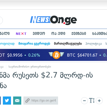
×
ნალი
NE
T
ვიდეო
ოპ-ედი
ქვიზები
საკითხ
ყოფილად
მთავარია გჯეროდეს
მართლმსაჯულება
პოლიტიკა
იკა
საერთაშორისო ურთიერთობები
ნმა რუსეთს $2.7 მლრდ-ის
ნა