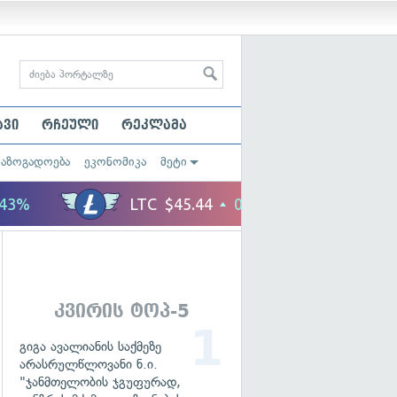
ავი
რჩეული
რეკლამა
საზოგადოება
ეკონომიკა
მეტი
კვირის ტოპ-5
გიგა ავალიანის საქმეზე
არასრულწლოვანი ნ.ი.
"ჯანმთელობის ჯგუფურად,