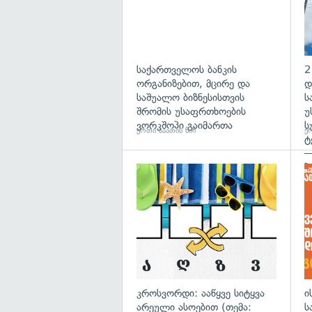
საქართველოს ბანკის
2
ორგანიზებით, მცირე და
დ
საშუალო ბიზნესისთვის
ს
შრომის უსაფრთხოების
უ
ვორკშოპი გაიმართა
ს
ერთი საათის წინ
ერ
ტ
—
პ
გა
კროსვორდი: ააწყვე სიტყვა
ი
არეული ასოებით (თემა:
ს