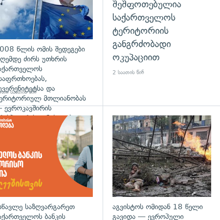
შეშფოთებულია
საქართველოს
ტერიტორიის
განგრძობადი
008 წლის ომის შედეგები
ოკუპაციით
ღემდე ძირს უთხრის
აქართველოს
2 საათის წინ
საფრთხოებას,
უვერენიტეტსა და
თი საათის წინ
ერიტორიულ მთლიანობას
 ევროკავშირის
რესპიკერის განცხადება
დახედვა
სწავლე საზღვარგარეთ
აგვისტოს ომიდან 18 წელი
აქართველოს ბანკის
გავიდა — ევროპული