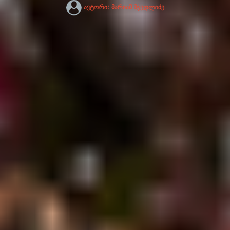
ავტორი:
მარიამ მჭედლიძე